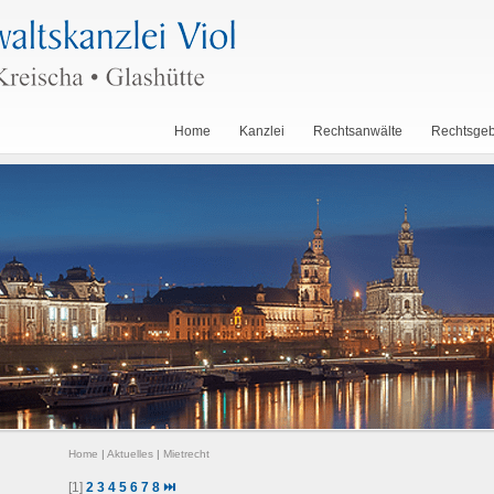
Home
Kanzlei
Rechtsanwälte
Rechtsgeb
Home
|
Aktuelles
|
Mietrecht
[1]
2
3
4
5
6
7
8
⏭