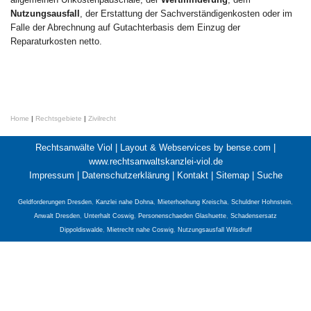
Nutzungsausfall
, der Erstattung der Sachverständigenkosten oder im
Falle der Abrechnung auf Gutachterbasis dem Einzug der
Reparaturkosten netto.
Home
|
Rechtsgebiete
|
Zivilrecht
Rechtsanwälte Viol |
Layout & Webservices by bense.com
|
www.rechtsanwaltskanzlei-viol.de
Impressum
|
Datenschutzerklärung
|
Kontakt
|
Sitemap
|
Suche
Geldforderungen Dresden
,
Kanzlei nahe Dohna
,
Mieterhoehung Kreischa
,
Schuldner Hohnstein
,
Anwalt Dresden
,
Unterhalt Coswig
,
Personenschaeden Glashuette
,
Schadensersatz
Dippoldiswalde
,
Mietrecht nahe Coswig
,
Nutzungsausfall Wilsdruff